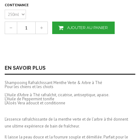
CONTENANCE
AJOUTER AU PANIER
EN SAVOIR PLUS
Shampooing Rafraîchissant Menthe Verte & Arbre à Thé
Pour les chiens et les chiots
L'Huile d'Arbre à Thé rafraîchit, cicatrise, antiseptique, apaise.
L'Huile de Peppermint tonifie
L'Aloès Vera adoucit et conditionne
L’essence rafraîchissante de la menthe verte et de l’arbre à thé donnent
une ultime expérience de bain de fraîcheur.
Il laisse la peau douce et la fourrure souple et démêlée. Parfait pour le