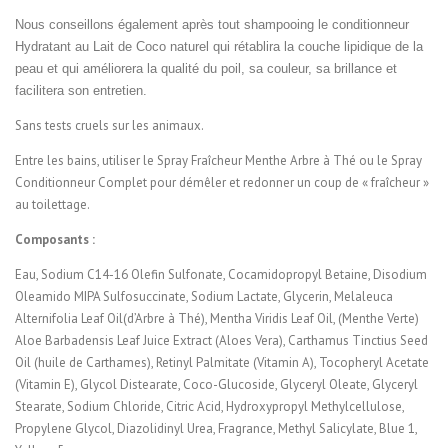
Nous conseillons également après tout shampooing le conditionneur
Hydratant au Lait de Coco naturel qui rétablira la couche lipidique de la
peau et qui améliorera la qualité du poil, sa couleur, sa brillance et
facilitera son entretien.
Sans tests cruels sur les animaux.
Entre les bains, utiliser le Spray Fraîcheur Menthe Arbre à Thé ou le Spray
Conditionneur Complet pour démêler et redonner un coup de « fraîcheur »
au toilettage.
Composants :
Eau, Sodium C14-16 Olefin Sulfonate, Cocamidopropyl Betaine, Disodium
Oleamido MIPA Sulfosuccinate, Sodium Lactate, Glycerin, Melaleuca
Alternifolia Leaf Oil(d’Arbre à Thé), Mentha Viridis Leaf Oil, (Menthe Verte)
Aloe Barbadensis Leaf Juice Extract (Aloes Vera), Carthamus Tinctius Seed
Oil (huile de Carthames), Retinyl Palmitate (Vitamin A), Tocopheryl Acetate
(Vitamin E), Glycol Distearate, Coco-Glucoside, Glyceryl Oleate, Glyceryl
Stearate, Sodium Chloride, Citric Acid, Hydroxypropyl Methylcellulose,
Propylene Glycol, Diazolidinyl Urea, Fragrance, Methyl Salicylate, Blue 1,