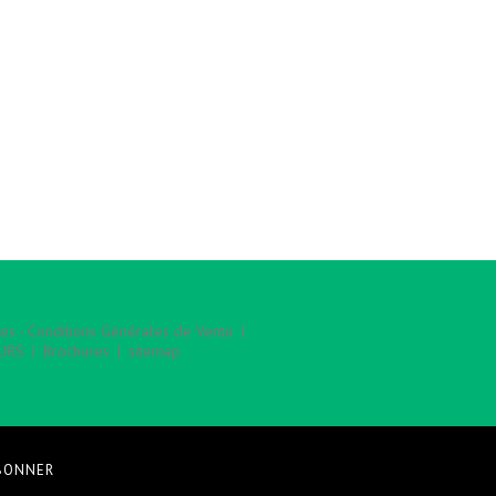
es - Conditions Générales de Vente
EURS
Brochures
sitemap
BONNER