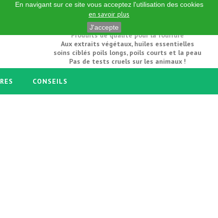
En navigant sur ce site vous acceptez l'utilisation des cookies
en savoir plus
Entretien et beauté pour chiens et chats
J'accepte
Produits de qualité pour la fourrure
Aux extraits végétaux, huiles essentielles
soins ciblés poils longs, poils courts et la peau
Pas de tests cruels sur les animaux !
IRES
CONSEILS