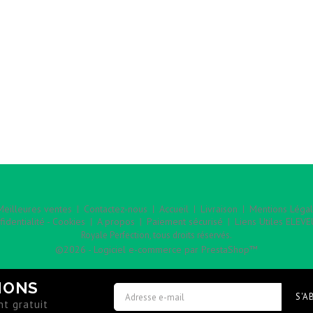
Meilleures ventes
Contactez-nous
Accueil
Livraison
Mentions Légal
nfidentialité - Cookies
A propos
Paiement sécurisé
Liens Utiles ELEV
Royale Perfection, tous droits réservés.
©2026 - Logiciel e-commerce par PrestaShop™
IONS
S'A
t gratuit