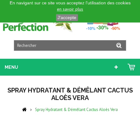
En navigant sur ce site vous acceptez l'utilisation des cookies
FRANÇAIS
en savoir plus
J'accepte
MENU
SPRAY HYDRATANT & DÉMÊLANT CACTUS
ALOÈS VERA
Spray Hydratant & Démêlant Cactus Aloès Vera