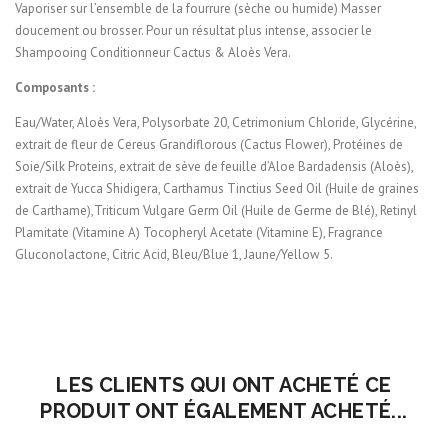
Vaporiser sur l’ensemble de la fourrure (sèche ou humide) Masser
doucement ou brosser. Pour un résultat plus intense, associer le
Shampooing Conditionneur Cactus & Aloès Vera.
Composants :
Eau/Water, Aloès Vera, Polysorbate 20, Cetrimonium Chloride, Glycérine,
extrait de fleur de Cereus Grandiflorous (Cactus Flower), Protéines de
Soie/Silk Proteins, extrait de sève de feuille d’Aloe Bardadensis (Aloès),
extrait de Yucca Shidigera, Carthamus Tinctius Seed Oil (Huile de graines
de Carthame),Triticum Vulgare Germ Oil (Huile de Germe de Blé), Retinyl
Plamitate (Vitamine A) Tocopheryl Acetate (Vitamine E), Fragrance
Gluconolactone, Citric Acid, Bleu/Blue 1, Jaune/Yellow 5.
LES CLIENTS QUI ONT ACHETÉ CE
PRODUIT ONT ÉGALEMENT ACHETÉ...