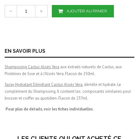
AJOUTER AU PANIER
EN SAVOIR PLUS
Shampooing Cactus Aloès Vera
aux extraits naturels de Cactus, aux
Protéines de Soie et à l'Aloès Vera. Flacon de 250ml.
Spray Hydratant Démêlant Cactus Aloès Vera
, démêle et hydrate. Le
complément du Shampooing. Il contient les composants similaires pour
brosser et coiffer au quotidien. Flacon de 237ml.
Pour plus de détails, voir les fiches individuelles.
LES CLIENTS QUI ONT ACHETÉ CE